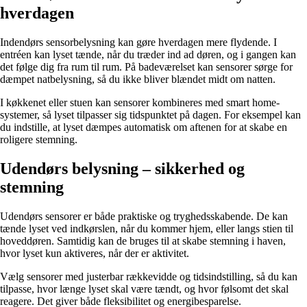
hverdagen
Indendørs sensorbelysning kan gøre hverdagen mere flydende. I
entréen kan lyset tænde, når du træder ind ad døren, og i gangen kan
det følge dig fra rum til rum. På badeværelset kan sensorer sørge for
dæmpet natbelysning, så du ikke bliver blændet midt om natten.
I køkkenet eller stuen kan sensorer kombineres med smart home-
systemer, så lyset tilpasser sig tidspunktet på dagen. For eksempel kan
du indstille, at lyset dæmpes automatisk om aftenen for at skabe en
roligere stemning.
Udendørs belysning – sikkerhed og
stemning
Udendørs sensorer er både praktiske og tryghedsskabende. De kan
tænde lyset ved indkørslen, når du kommer hjem, eller langs stien til
hoveddøren. Samtidig kan de bruges til at skabe stemning i haven,
hvor lyset kun aktiveres, når der er aktivitet.
Vælg sensorer med justerbar rækkevidde og tidsindstilling, så du kan
tilpasse, hvor længe lyset skal være tændt, og hvor følsomt det skal
reagere. Det giver både fleksibilitet og energibesparelse.