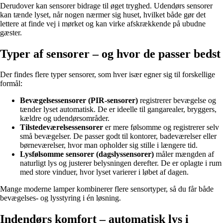
Derudover kan sensorer bidrage til øget tryghed. Udendørs sensorer
kan tænde lyset, når nogen nærmer sig huset, hvilket både gør det
lettere at finde vej i mørket og kan virke afskrækkende på ubudne
gæster.
Typer af sensorer – og hvor de passer bedst
Der findes flere typer sensorer, som hver især egner sig til forskellige
formål:
Bevægelsessensorer (PIR-sensorer)
registrerer bevægelse og
tænder lyset automatisk. De er ideelle til gangarealer, bryggers,
kældre og udendørsområder.
Tilstedeværelsessensorer
er mere følsomme og registrerer selv
små bevægelser. De passer godt til kontorer, badeværelser eller
børneværelser, hvor man opholder sig stille i længere tid.
Lysfølsomme sensorer (dagslyssensorer)
måler mængden af
naturligt lys og justerer belysningen derefter. De er oplagte i rum
med store vinduer, hvor lyset varierer i løbet af dagen.
Mange moderne lamper kombinerer flere sensortyper, så du får både
bevægelses- og lysstyring i én løsning.
Indendørs komfort – automatisk lys i