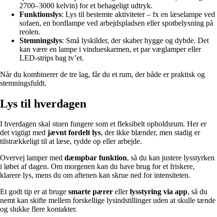
2700–3000 kelvin) for et behageligt udtryk.
Funktionslys
: Lys til bestemte aktiviteter – fx en læselampe ved
sofaen, en bordlampe ved arbejdspladsen eller spotbelysning på
reolen.
Stemningslys
: Små lyskilder, der skaber hygge og dybde. Det
kan være en lampe i vindueskarmen, et par væglamper eller
LED-strips bag tv’et.
Når du kombinerer de tre lag, får du et rum, der både er praktisk og
stemningsfuldt.
Lys til hverdagen
I hverdagen skal stuen fungere som et fleksibelt opholdsrum. Her er
det vigtigt med
jævnt fordelt lys
, der ikke blænder, men stadig er
tilstrækkeligt til at læse, rydde op eller arbejde.
Overvej lamper med
dæmpbar funktion
, så du kan justere lysstyrken
i løbet af dagen. Om morgenen kan du have brug for et friskere,
klarere lys, mens du om aftenen kan skrue ned for intensiteten.
Et godt tip er at bruge
smarte pærer
eller
lysstyring via app
, så du
nemt kan skifte mellem forskellige lysindstillinger uden at skulle tænde
og slukke flere kontakter.