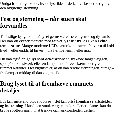
Undgå for mange kolde, hvide lyskilder – de kan virke sterile og bryde
den hyggelige stemning.
Fest og stemning – når stuen skal
forvandles
Til festlige lejligheder må lyset gerne være mere legende og dynamisk.
Her kan du eksperimentere med
farvet lys
eller
lys, der kan skifte
temperatur
. Mange moderne LED-pærer kan justeres fra varm til kold
hvid – eller endda til farver – via fjernbetjening eller app.
Du kan også bruge
lys som dekoration
: en lyskæde langs væggen,
spot på et kunstværk eller en lampe med farvet skærm, der giver
rummet karakter. Det vigtigste er, at du kan ændre stemningen hurtigt –
fra dæmpet middag til dans og musik.
Brug lyset til at fremhæve rummets
detaljer
Lys kan mere end blot at oplyse – det kan også
fremhæve arkitektur
og indretning
. Har du en smuk væg, et maleri eller en plante, kan du
bruge spotbelysning til at trække opmærksomheden derhen.