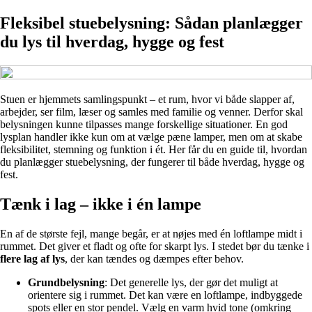
Fleksibel stuebelysning: Sådan planlægger
du lys til hverdag, hygge og fest
Stuen er hjemmets samlingspunkt – et rum, hvor vi både slapper af,
arbejder, ser film, læser og samles med familie og venner. Derfor skal
belysningen kunne tilpasses mange forskellige situationer. En god
lysplan handler ikke kun om at vælge pæne lamper, men om at skabe
fleksibilitet, stemning og funktion i ét. Her får du en guide til, hvordan
du planlægger stuebelysning, der fungerer til både hverdag, hygge og
fest.
Tænk i lag – ikke i én lampe
En af de største fejl, mange begår, er at nøjes med én loftlampe midt i
rummet. Det giver et fladt og ofte for skarpt lys. I stedet bør du tænke i
flere lag af lys
, der kan tændes og dæmpes efter behov.
Grundbelysning
: Det generelle lys, der gør det muligt at
orientere sig i rummet. Det kan være en loftlampe, indbyggede
spots eller en stor pendel. Vælg en varm hvid tone (omkring