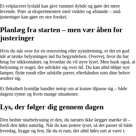
Et velplaceret lysfald kan give rummet dybde og gøre det mere
levende. Prøv at eksperimentere med vinkler og afstande – små
justeringer kan gøre en stor forskel.
Planlæg fra starten – men vær åben for
justeringer
Hvis du står over for en renovering eller nyindretning, er det en god
idé at tænke belysningen ind fra begyndelsen. Overvej, hvor du har
brug for stikkontakter, og hvordan du vil styre lyset. Men husk også, at
belysning er noget, der udvikler sig over tid. Du kan altid tilføje nye
lamper, flytte rundt eller udskifte pærer, efterhånden som dine behov
ændrer sig.
Et fleksibelt lysmiljø handler netop om at kunne tilpasse sig – både
dagens rytme og livets mange situationer.
Lys, der følger dig gennem dagen
Den bedste stuebelysning er den, du næsten ikke lægger mærke til –
fordi den føles naturlig. Når du kan justere lyset, så det passer til både
hverdag, hygge og fest, får du et rum, der altid føles rart at være i.